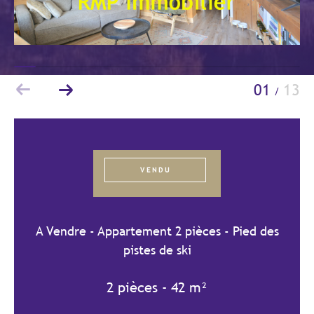
Budget
Budget
Surface
Surface
01
13
/
Pièces
Pièces
Référence
VENDU
AFFINER LES CRITÈRES
A Vendre - Appartement 2 pièces - Pied des
TERRASSE
PARKING/GARAGE
pistes de ski
JARDIN
2 pièces - 42 m²
FILTRER PAR