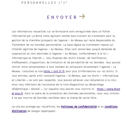
PERSONNELLES (*)*
ENVOYER
Les informations recueillies sur ce formulaire sont enregistrées dans un fichier
informatisé par La Boite Immo agissant comme Sous-traitant du traitement pour la
gestion de la clientèle/prospects de l'Agence / du Réseau qui reste Responsable du
Traitement de vos Données personnelles. La base légale du traitement repose sur
l'intérêt légitime de l'Agence / du Réseau. Elles sont conservées jusqu'à demande de
suppression et sont destinées à l'Agence / au Réseau. Conformément à la loi «
informatique et libertés », vous disposez des droits d’accès, de rectification,
d’effacement, d’opposition, de limitation et de portabilité de vos données. Vous pouvez
retirer votre consentement à tout moment en contactant directement l’Agence / Le
Réseau. Consultez le site
https://cnil.fr/fr
pour plus d’informations sur vos droits. Si
vous estimez, après avoir contacté l'Agence / le Réseau, que vos droits « Informatique
et Libertés » ne sont pas respectés, vous pouvez adresser une réclamation à la CNIL.
Nous vous informons de l’existence de la liste d'opposition au démarchage
téléphonique « Bloctel », sur laquelle vous pouvez vous inscrire ici :
https://www.bloct
el.gouv.fr
. Dans le cadre de la protection des Données personnelles, nous vous invitons
à ne pas inscrire de Données sensibles dans le champ de saisie libre.
Ce site est protégé par reCAPTCHA, les
Politiques de Confidentialité
et es
Conditions
d'utilisation
de Google s'appliquent.