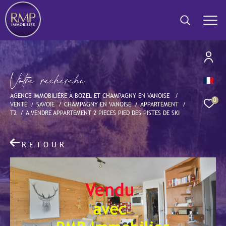
V
o
t
r
e
r
e
c
h
e
r
c
h
e
Effectuer une recherche
AGENCE IMMOBILIÈRE À BOZEL ET CHAMPAGNY EN VANOISE
et trouver le bien qui correspond à vos critères
0
VENTE
SAVOIE
CHAMPAGNY EN VANOISE
APPARTEMENT
T2
A VENDRE APPARTEMENT 2 PIECES PIED DES PISTES DE SKI
Type
d'offre
Vente
RETOUR
Type
de
Type de bien
bien
Ville