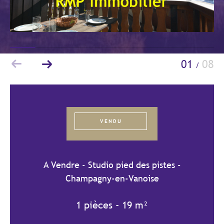
Budget
Budget
Surface
Surface
01
08
/
Pièces
Pièces
Référence
VENDU
AFFINER LES CRITÈRES
A Vendre - Studio pied des pistes -
TERRASSE
PARKING/GARAGE
Champagny-en-Vanoise
JARDIN
1 pièces - 19 m²
FILTRER PAR