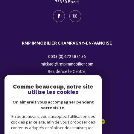
73350
bozel
RMP IMMOBILIER CHAMPAGNY-EN-VANOISE
0033 (0) 672285156
mickael@rmpimmobilier.com
Residence le Centre,
73350
champagny
Comme beaucoup, notre site
utilise les cookies
ADHÉRENTS
On aimerait vous accompagner pendant
votre visite.
En poursuivant, vous acceptez l'utilisation des
cookies par ce site, afin de vous proposer des
contenus adaptés et réaliser des statistiques !