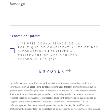
Message
*
* Champ obligatoire
J'AI PRIS CONNAISSANCE DE LA
POLITIQUE DE CONFIDENTIALITÉ ET DES
INFORMATIONS RELATIVES AU
TRAITEMENT DE MES DONNÉES
PERSONNELLES (*)*
ENVOYER
Les informations recueillies sur ce formulaire sont enregistrées dans un fichier
informatisé par La Boite Immo agissant comme Sous-traitant du traitement pour la
gestion de la clientèle/prospects de l'Agence / du Réseau qui reste Responsable du
Traitement de vos Données personnelles. La base légale du traitement repose sur
l'intérêt légitime de l'Agence / du Réseau. Elles sont conservées jusqu'à demande de
suppression et sont destinées à l'Agence / au Réseau. Conformément à la loi «
informatique et libertés », vous disposez des droits d’accès, de rectification,
d’effacement, d’opposition, de limitation et de portabilité de vos données. Vous pouvez