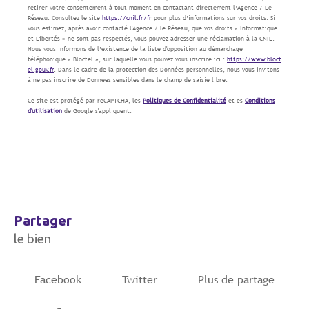
retirer votre consentement à tout moment en contactant directement l’Agence / Le
Réseau. Consultez le site
https://cnil.fr/fr
pour plus d’informations sur vos droits. Si
vous estimez, après avoir contacté l'Agence / le Réseau, que vos droits « Informatique
et Libertés » ne sont pas respectés, vous pouvez adresser une réclamation à la CNIL.
Nous vous informons de l’existence de la liste d'opposition au démarchage
téléphonique « Bloctel », sur laquelle vous pouvez vous inscrire ici :
https://www.bloct
el.gouv.fr
. Dans le cadre de la protection des Données personnelles, nous vous invitons
à ne pas inscrire de Données sensibles dans le champ de saisie libre.
Ce site est protégé par reCAPTCHA, les
Politiques de Confidentialité
et es
Conditions
d'utilisation
de Google s'appliquent.
partager
le bien
Facebook
Twitter
Plus de partage