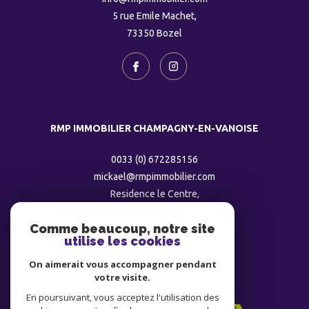
5 rue Emile Machet,
73350
bozel
RMP IMMOBILIER CHAMPAGNY-EN-VANOISE
0033 (0) 672285156
mickael@rmpimmobilier.com
Residence le Centre,
73350
champagny
Comme beaucoup, notre site
utilise les cookies
ADHÉRENTS
On aimerait vous accompagner pendant
votre visite.
En poursuivant, vous acceptez l'utilisation des