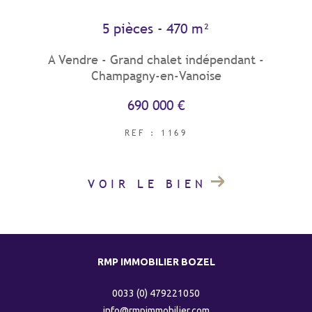
5 pièces - 470 m²
COUPS DE COEUR
EXCLUSIVITÉS
A Vendre - Grand chalet indépendant -
Champagny-en-Vanoise
690 000 €
NOUVEAUTÉS
REF : 1169
RECHERCHER
VOIR LE BIEN
RMP IMMOBILIER BOZEL
0033 (0) 479221050
info@rmpimmobilier.com