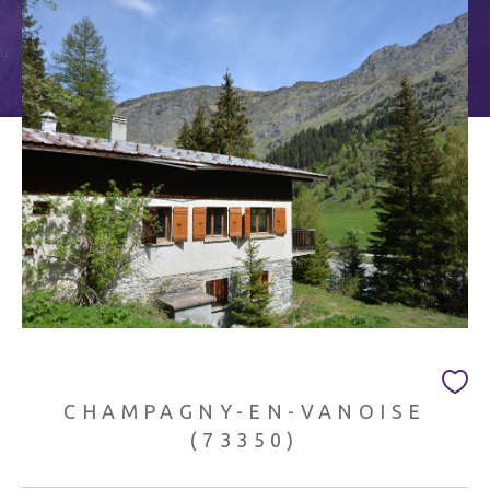
Budget
Budget
Surface
Surface
Pièces
Pièces
Référence
AFFINER LES CRITÈRES
TERRASSE
PARKING/GARAGE
CHAMPAGNY-EN-VANOISE
JARDIN
(73350)
FILTRER PAR