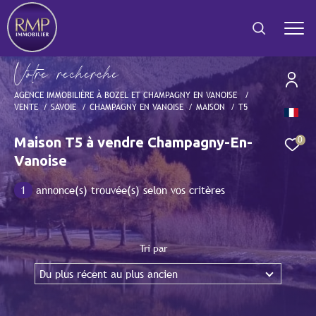
V
o
t
r
e
r
e
c
h
e
r
c
h
e
AGENCE IMMOBILIÈRE À BOZEL ET CHAMPAGNY EN VANOISE
VENTE
SAVOIE
CHAMPAGNY EN VANOISE
MAISON
T5
Effectuer une recherche
et trouver le bien qui correspond à vos critères
Maison T5 à vendre Champagny-En-
0
Vanoise
Type
d'offre
Vente
1
annonce(s) trouvée(s) selon vos critères
Type
de
Type de bien
bien
Tri par
Du plus récent au plus ancien
Ville