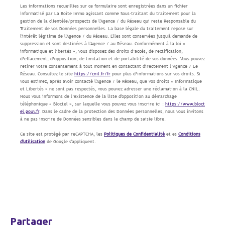
Les informations recueillies sur ce formulaire sont enregistrées dans un fichier
informatisé par La Boite Immo agissant comme Sous-traitant du traitement pour la
gestion de la clientèle/prospects de l'Agence / du Réseau qui reste Responsable du
Traitement de vos Données personnelles. La base légale du traitement repose sur
l'intérêt légitime de l'Agence / du Réseau. Elles sont conservées jusqu'à demande de
suppression et sont destinées à l'Agence / au Réseau. Conformément à la loi «
informatique et libertés », vous disposez des droits d’accès, de rectification,
d’effacement, d’opposition, de limitation et de portabilité de vos données. Vous pouvez
retirer votre consentement à tout moment en contactant directement l’Agence / Le
Réseau. Consultez le site
https://cnil.fr/fr
pour plus d’informations sur vos droits. Si
vous estimez, après avoir contacté l'Agence / le Réseau, que vos droits « Informatique
et Libertés » ne sont pas respectés, vous pouvez adresser une réclamation à la CNIL.
Nous vous informons de l’existence de la liste d'opposition au démarchage
téléphonique « Bloctel », sur laquelle vous pouvez vous inscrire ici :
https://www.bloct
el.gouv.fr
. Dans le cadre de la protection des Données personnelles, nous vous invitons
à ne pas inscrire de Données sensibles dans le champ de saisie libre.
Ce site est protégé par reCAPTCHA, les
Politiques de Confidentialité
et es
Conditions
d'utilisation
de Google s'appliquent.
partager