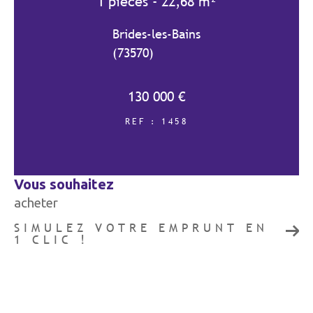
1 pièces - 22,68 m²
Brides-les-Bains
(73570)
COUPS DE COEUR
EXCLUSIVITÉS
130 000 €
NOUVEAUTÉS
REF : 1458
RECHERCHER
vous souhaitez
acheter
SIMULEZ VOTRE EMPRUNT EN
1 CLIC !