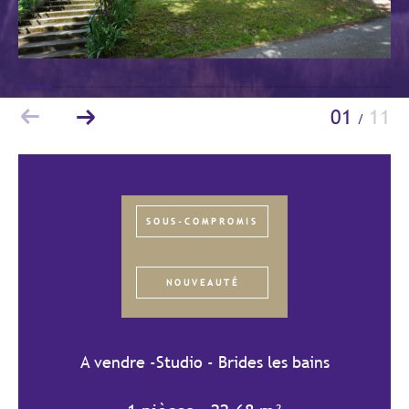
Budget
Budget
Surface
Surface
01
11
/
Pièces
Pièces
Référence
SOUS-COMPROMIS
AFFINER LES CRITÈRES
NOUVEAUTÉ
TERRASSE
PARKING/GARAGE
JARDIN
A vendre -Studio - Brides les bains
FILTRER PAR