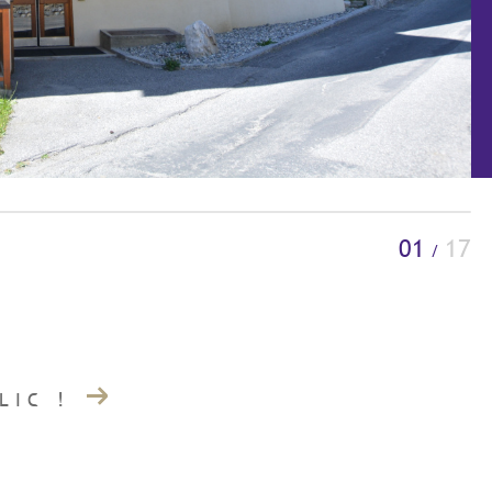
01
17
/
LIC !