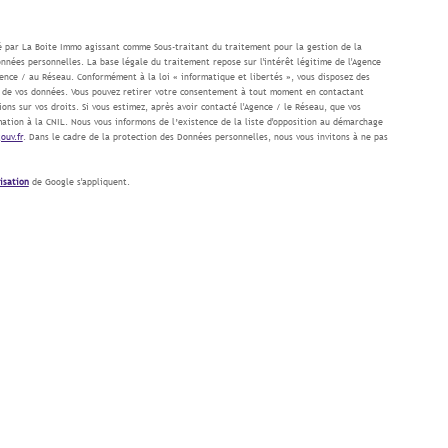
sé par La Boite Immo agissant comme Sous-traitant du traitement pour la gestion de la
nnées personnelles. La base légale du traitement repose sur l'intérêt légitime de l'Agence
ence / au Réseau. Conformément à la loi « informatique et libertés », vous disposez des
ité de vos données. Vous pouvez retirer votre consentement à tout moment en contactant
ons sur vos droits. Si vous estimez, après avoir contacté l'Agence / le Réseau, que vos
ation à la CNIL. Nous vous informons de l’existence de la liste d'opposition au démarchage
ouv.fr
. Dans le cadre de la protection des Données personnelles, nous vous invitons à ne pas
lisation
de Google s'appliquent.