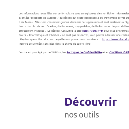
Les informations recueillies sur ce formulaire sont enregistrées dans un fichier informati
clientèle/prospects de l'Agence / du Réseau qui reste Responsable du Traitement de vos Do
/ du Réseau. Elles sont conservées jusqu'à demande de suppression et sont destinées à l'Ag
droits d’accès, de rectification, d’effacement, d’opposition, de limitation et de portabil
directement l’Agence / Le Réseau. Consultez le site
https://cnil.fr/fr
pour plus d’informati
droits « Informatique et Libertés » ne sont pas respectés, vous pouvez adresser une réclam
téléphonique « Bloctel », sur laquelle vous pouvez vous inscrire ici :
https://www.bloctel.g
inscrire de Données sensibles dans le champ de saisie libre.
Ce site est protégé par reCAPTCHA, les
Politiques de Confidentialité
et es
Conditions d'uti
découvrir
nos outils