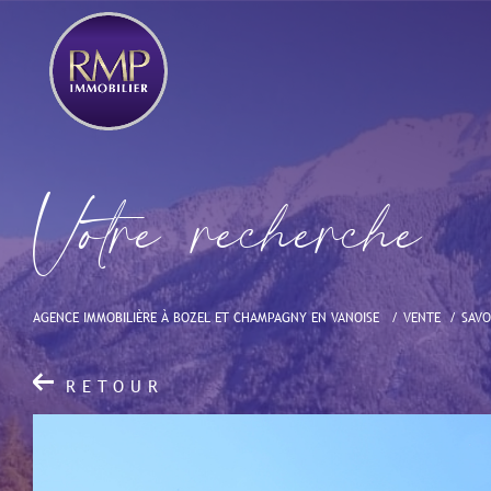
V
o
t
r
e
r
e
c
h
e
r
c
h
e
AGENCE IMMOBILIÈRE À BOZEL ET CHAMPAGNY EN VANOISE
VENTE
SAVO
RETOUR