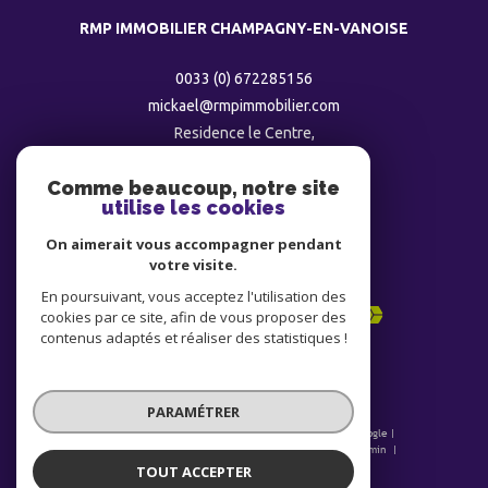
RMP IMMOBILIER CHAMPAGNY-EN-VANOISE
0033 (0) 672285156
mickael@rmpimmobilier.com
Residence le Centre,
73350
champagny
Comme beaucoup, notre site
utilise les cookies
ADHÉRENTS
On aimerait vous accompagner pendant
votre visite.
En poursuivant, vous acceptez l'utilisation des
cookies par ce site, afin de vous proposer des
contenus adaptés et réaliser des statistiques !
PARAMÉTRER
© 2026 | Tous droits réservés | Traduction powered by Google |
Nos honoraires
Plan du site
Mentions légales
Admin
Nos liens
Politique RGPD
Cookies
TOUT ACCEPTER