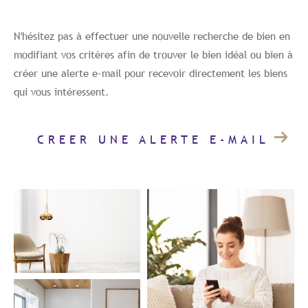
Budget
Budget
N'hésitez pas à effectuer une nouvelle recherche de bien en
modifiant vos critères afin de trouver le bien idéal ou bien à
Surface
Surface
créer une alerte e-mail pour recevoir directement les biens
qui vous intéressent.
Pièces
Pièces
CREER UNE ALERTE E-MAIL
Référence
AFFINER LES CRITÈRES
TERRASSE
PARKING/GARAGE
JARDIN
FILTRER PAR