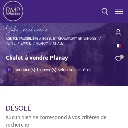
V
o
t
r
e
r
e
c
h
e
r
c
h
e
AGENCE IMMOBILIÈRE À BOZEL ET CHAMPAGNY EN VANOISE
VENTE
SAVOIE
PLANAY
CHALET
Effectuer une recherche
et trouver le bien qui correspond à vos critères
Chalet à vendre Planay
0
0
annonce(s) trouvée(s) selon vos critères
Type
d'offre
Vente
Type
de
Type de bien
bien
DÉSOLÉ
Ville
aucun bien ne correspond à vos critères de
recherche