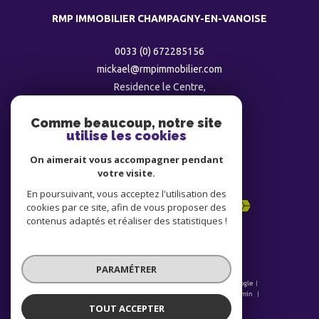
RMP IMMOBILIER CHAMPAGNY-EN-VANOISE
0033 (0) 672285156
mickael@rmpimmobilier.com
Residence le Centre,
73350
champagny
Comme beaucoup, notre site
utilise les cookies
ADHÉRENTS
On aimerait vous accompagner pendant
votre visite.
En poursuivant, vous acceptez l'utilisation des
cookies par ce site, afin de vous proposer des
contenus adaptés et réaliser des statistiques !
PARAMÉTRER
© 2026 | Tous droits réservés | Traduction powered by Google |
Nos honoraires
Plan du site
Mentions légales
Admin
Nos liens
Politique RGPD
Cookies
TOUT ACCEPTER