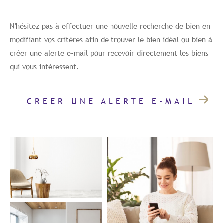
Budget
Budget
N'hésitez pas à effectuer une nouvelle recherche de bien en
modifiant vos critères afin de trouver le bien idéal ou bien à
Surface
Surface
créer une alerte e-mail pour recevoir directement les biens
qui vous intéressent.
Pièces
Pièces
CREER UNE ALERTE E-MAIL
Référence
AFFINER LES CRITÈRES
TERRASSE
PARKING/GARAGE
JARDIN
FILTRER PAR