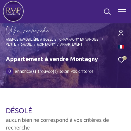
V
o
t
r
e
r
e
c
h
e
r
c
h
e
AGENCE IMMOBILIÈRE À BOZEL ET CHAMPAGNY EN VANOISE
VENTE
SAVOIE
MONTAGNY
APPARTEMENT
Effectuer une recherche
et trouver le bien qui correspond à vos critères
Appartement à vendre Montagny
0
0
annonce(s) trouvée(s) selon vos critères
Type
d'offre
Vente
Type
de
Type de bien
bien
DÉSOLÉ
Ville
aucun bien ne correspond à vos critères de
recherche