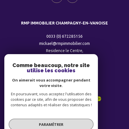
RMP IMMOBILIER CHAMPAGNY-EN-VANOISE
0033 (0) 672285156
mickael@rmpimmobilier.com
Residence le Centre,
73350
champagny
Comme beaucoup, notre site
utilise les cookies
ADHÉRENTS
On aimerait vous accompagner pendant
votre visite.
En poursuivant, vous acceptez l'utilisation des
cookies par ce site, afin de vous proposer des
contenus adaptés et réaliser des statistiques !
PARAMÉTRER