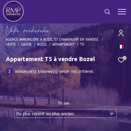
V
o
t
r
e
r
e
c
h
e
r
c
h
e
AGENCE IMMOBILIÈRE À BOZEL ET CHAMPAGNY EN VANOISE
VENTE
SAVOIE
BOZEL
APPARTEMENT
T5
Effectuer une recherche
et trouver le bien qui correspond à vos critères
Appartement T5 à vendre Bozel
0
2
annonce(s) trouvée(s) selon vos critères
Type
d'offre
Vente
Type
de
Type de bien
bien
Tri par
Du plus récent au plus ancien
Ville