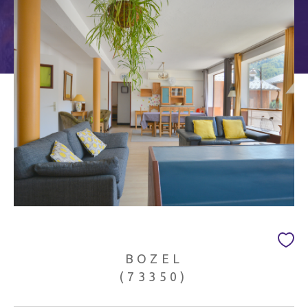
Budget
Budget
Surface
Surface
Pièces
Pièces
Référence
AFFINER LES CRITÈRES
TERRASSE
PARKING/GARAGE
BOZEL
JARDIN
(73350)
FILTRER PAR