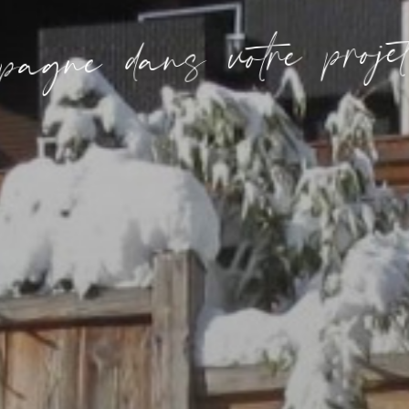
e
j
o
r
p
e
r
t
o
v
s
n
a
d
e
n
g
a
p
m