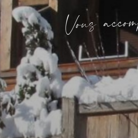
o
c
c
a
s
u
o
V