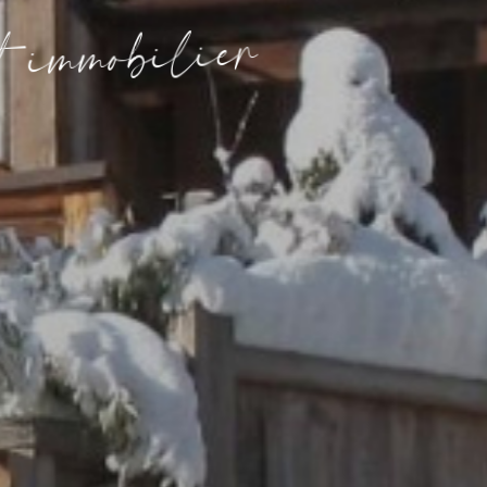
r
e
i
l
i
b
o
m
m
i
t