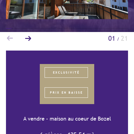
Budget
Budget
Surface
Surface
01
21
/
Pièces
Pièces
Référence
EXCLUSIVITÉ
AFFINER LES CRITÈRES
PRIX EN BAISSE
TERRASSE
PARKING/GARAGE
JARDIN
A vendre - maison au coeur de Bozel
FILTRER PAR