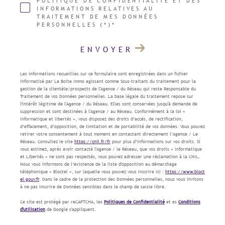
POLITIQUE DE CONFIDENTIALITÉ ET DES
INFORMATIONS RELATIVES AU
TRAITEMENT DE MES DONNÉES
PERSONNELLES (*)*
ENVOYER
Les informations recueillies sur ce formulaire sont enregistrées dans un fichier
informatisé par La Boite Immo agissant comme Sous-traitant du traitement pour la
gestion de la clientèle/prospects de l'Agence / du Réseau qui reste Responsable du
Traitement de vos Données personnelles. La base légale du traitement repose sur
l'intérêt légitime de l'Agence / du Réseau. Elles sont conservées jusqu'à demande de
suppression et sont destinées à l'Agence / au Réseau. Conformément à la loi «
informatique et libertés », vous disposez des droits d’accès, de rectification,
d’effacement, d’opposition, de limitation et de portabilité de vos données. Vous pouvez
retirer votre consentement à tout moment en contactant directement l’Agence / Le
Réseau. Consultez le site
https://cnil.fr/fr
pour plus d’informations sur vos droits. Si
vous estimez, après avoir contacté l'Agence / le Réseau, que vos droits « Informatique
et Libertés » ne sont pas respectés, vous pouvez adresser une réclamation à la CNIL.
Nous vous informons de l’existence de la liste d'opposition au démarchage
téléphonique « Bloctel », sur laquelle vous pouvez vous inscrire ici :
https://www.bloct
el.gouv.fr
. Dans le cadre de la protection des Données personnelles, nous vous invitons
à ne pas inscrire de Données sensibles dans le champ de saisie libre.
Ce site est protégé par reCAPTCHA, les
Politiques de Confidentialité
et es
Conditions
d'utilisation
de Google s'appliquent.