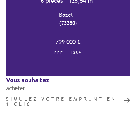
6 pièces - 125,54 m²
Bozel
(73350)
COUPS DE COEUR
EXCLUSIVITÉS
799 000 €
NOUVEAUTÉS
REF : 1389
RECHERCHER
vous souhaitez
acheter
SIMULEZ VOTRE EMPRUNT EN
1 CLIC !