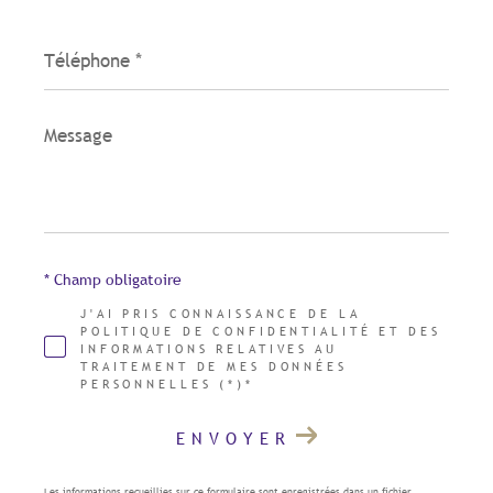
Téléphone
*
Message
*
* Champ obligatoire
J'AI PRIS CONNAISSANCE DE LA
POLITIQUE DE CONFIDENTIALITÉ ET DES
INFORMATIONS RELATIVES AU
TRAITEMENT DE MES DONNÉES
PERSONNELLES (*)*
ENVOYER
Les informations recueillies sur ce formulaire sont enregistrées dans un fichier