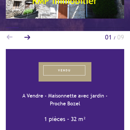
Budget
Budget
Surface
Surface
01
09
/
Pièces
Pièces
Référence
VENDU
AFFINER LES CRITÈRES
A Vendre - Maisonnette avec jardin -
TERRASSE
PARKING/GARAGE
Proche Bozel
JARDIN
1 pièces - 32 m²
FILTRER PAR