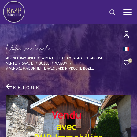
V
o
t
r
e
r
e
c
h
e
r
c
h
e
Effectuer une recherche
AGENCE IMMOBILIÈRE À BOZEL ET CHAMPAGNY EN VANOISE
et trouver le bien qui correspond à vos critères
0
VENTE
SAVOIE
BOZEL
MAISON
T1
A VENDRE MAISONNETTE AVEC JARDIN PROCHE BOZEL
Type
d'offre
Vente
RETOUR
Type
de
Type de bien
bien
Ville