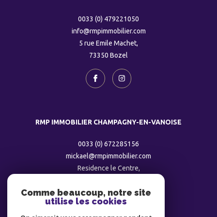
0033 (0) 479221050
info@rmpimmobilier.com
5 rue Emile Machet,
73350
bozel
RMP IMMOBILIER CHAMPAGNY-EN-VANOISE
0033 (0) 672285156
mickael@rmpimmobilier.com
Residence le Centre,
73350
champagny
Comme beaucoup, notre site
utilise les cookies
ADHÉRENTS