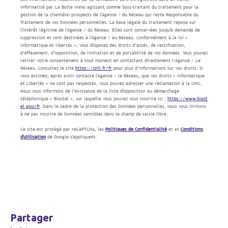
informatisé par La Boite Immo agissant comme Sous-traitant du traitement pour la
gestion de la clientèle/prospects de l'Agence / du Réseau qui reste Responsable du
Traitement de vos Données personnelles. La base légale du traitement repose sur
l'intérêt légitime de l'Agence / du Réseau. Elles sont conservées jusqu'à demande de
suppression et sont destinées à l'Agence / au Réseau. Conformément à la loi «
informatique et libertés », vous disposez des droits d’accès, de rectification,
d’effacement, d’opposition, de limitation et de portabilité de vos données. Vous pouvez
retirer votre consentement à tout moment en contactant directement l’Agence / Le
Réseau. Consultez le site
https://cnil.fr/fr
pour plus d’informations sur vos droits. Si
vous estimez, après avoir contacté l'Agence / le Réseau, que vos droits « Informatique
et Libertés » ne sont pas respectés, vous pouvez adresser une réclamation à la CNIL.
Nous vous informons de l’existence de la liste d'opposition au démarchage
téléphonique « Bloctel », sur laquelle vous pouvez vous inscrire ici :
https://www.bloct
el.gouv.fr
. Dans le cadre de la protection des Données personnelles, nous vous invitons
à ne pas inscrire de Données sensibles dans le champ de saisie libre.
Ce site est protégé par reCAPTCHA, les
Politiques de Confidentialité
et es
Conditions
d'utilisation
de Google s'appliquent.
partager