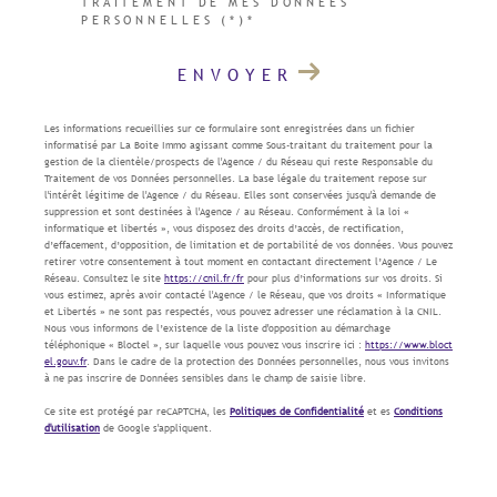
TRAITEMENT DE MES DONNÉES
PERSONNELLES (*)*
ENVOYER
Les informations recueillies sur ce formulaire sont enregistrées dans un fichier
informatisé par La Boite Immo agissant comme Sous-traitant du traitement pour la
gestion de la clientèle/prospects de l'Agence / du Réseau qui reste Responsable du
Traitement de vos Données personnelles. La base légale du traitement repose sur
l'intérêt légitime de l'Agence / du Réseau. Elles sont conservées jusqu'à demande de
suppression et sont destinées à l'Agence / au Réseau. Conformément à la loi «
informatique et libertés », vous disposez des droits d’accès, de rectification,
d’effacement, d’opposition, de limitation et de portabilité de vos données. Vous pouvez
retirer votre consentement à tout moment en contactant directement l’Agence / Le
Réseau. Consultez le site
https://cnil.fr/fr
pour plus d’informations sur vos droits. Si
vous estimez, après avoir contacté l'Agence / le Réseau, que vos droits « Informatique
et Libertés » ne sont pas respectés, vous pouvez adresser une réclamation à la CNIL.
Nous vous informons de l’existence de la liste d'opposition au démarchage
téléphonique « Bloctel », sur laquelle vous pouvez vous inscrire ici :
https://www.bloct
el.gouv.fr
. Dans le cadre de la protection des Données personnelles, nous vous invitons
à ne pas inscrire de Données sensibles dans le champ de saisie libre.
Ce site est protégé par reCAPTCHA, les
Politiques de Confidentialité
et es
Conditions
d'utilisation
de Google s'appliquent.