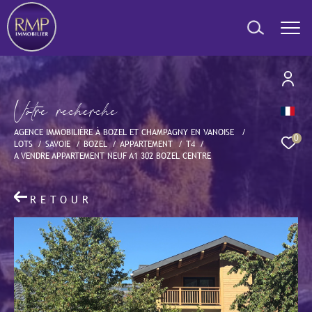
V
o
t
r
e
r
e
c
h
e
r
c
h
e
Effectuer une recherche
AGENCE IMMOBILIÈRE À BOZEL ET CHAMPAGNY EN VANOISE
et trouver le bien qui correspond à vos critères
0
LOTS
SAVOIE
BOZEL
APPARTEMENT
T4
A VENDRE APPARTEMENT NEUF A1 302 BOZEL CENTRE
Type
d'offre
Offres programmes neufs
RETOUR
Type
de
Type de bien
bien
Ville