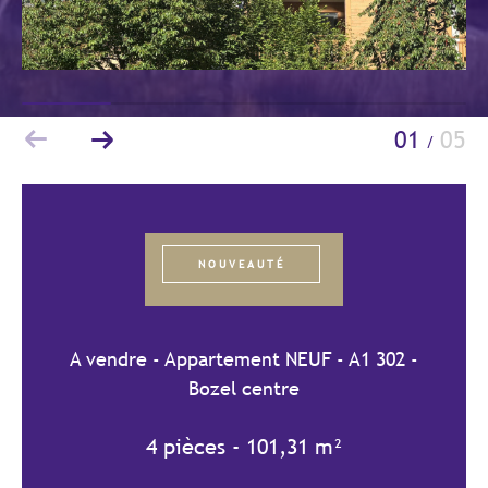
Budget
Budget
Surface
Surface
01
05
/
Pièces
Pièces
Référence
NOUVEAUTÉ
AFFINER LES CRITÈRES
A vendre - Appartement NEUF - A1 302 -
TERRASSE
PARKING/GARAGE
Bozel centre
JARDIN
4 pièces - 101,31 m²
FILTRER PAR